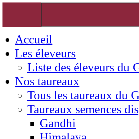
Accueil
Les éleveurs
Liste des éleveurs du 
Nos taureaux
Tous les taureaux du 
Taureaux semences dis
Gandhi
Himalaya