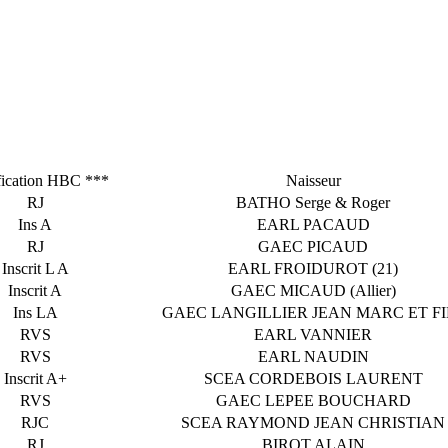
fication HBC ***
Naisseur
RJ
BATHO Serge & Roger
Ins A
EARL PACAUD
RJ
GAEC PICAUD
Inscrit L A
EARL FROIDUROT (21)
Inscrit A
GAEC MICAUD (Allier)
Ins LA
GAEC LANGILLIER JEAN MARC ET FI
RVS
EARL VANNIER
RVS
EARL NAUDIN
Inscrit A+
SCEA CORDEBOIS LAURENT
RVS
GAEC LEPEE BOUCHARD
RJC
SCEA RAYMOND JEAN CHRISTIAN
RJ
BIROT ALAIN