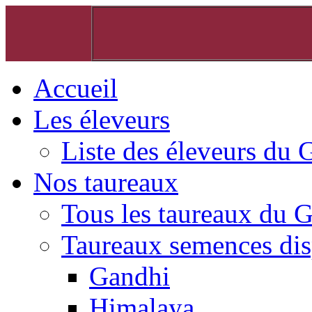
Accueil
Les éleveurs
Liste des éleveurs du 
Nos taureaux
Tous les taureaux du 
Taureaux semences dis
Gandhi
Himalaya