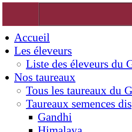
Accueil
Les éleveurs
Liste des éleveurs du 
Nos taureaux
Tous les taureaux du 
Taureaux semences dis
Gandhi
Himalaya