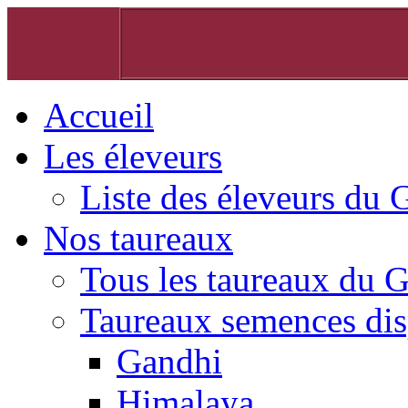
Accueil
Les éleveurs
Liste des éleveurs du 
Nos taureaux
Tous les taureaux du 
Taureaux semences dis
Gandhi
Himalaya